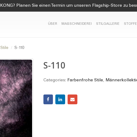
KONG? Planen Sie einen Termin um unseren Flagship-Store zu be
ÜBER
MAßSCHNEIDEREI
STILGALLERIE
STOFFE
Stile
S-110
S-110
Categories:
Farbenfrohe Stile
,
Männerkollekt