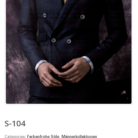
S-104
Categories:
Farbenfrohe Stile
,
Männerkollektionen