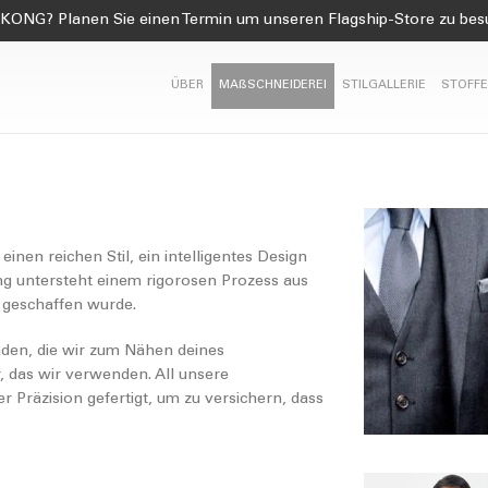
KONG? Planen Sie einen Termin um unseren Flagship-Store zu be
ÜBER
MAßSCHNEIDEREI
STILGALLERIE
STOFFE
inen reichen Stil, ein intelligentes Design
g untersteht einem rigorosen Prozess aus
t geschaffen wurde.
äden, die wir zum Nähen deines
, das wir verwenden. All unsere
 Präzision gefertigt, um zu versichern, dass