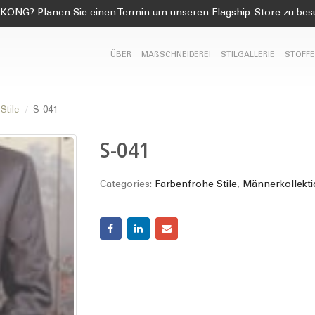
KONG? Planen Sie einen Termin um unseren Flagship-Store zu be
ÜBER
MAßSCHNEIDEREI
STILGALLERIE
STOFFE
Stile
S-041
S-041
Categories:
Farbenfrohe Stile
,
Männerkollekt