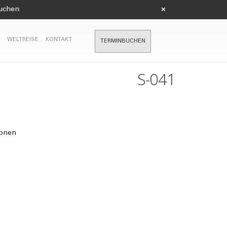
suchen
×
WELTREISE
KONTAKT
TERMINBUCHEN
S-041
ionen