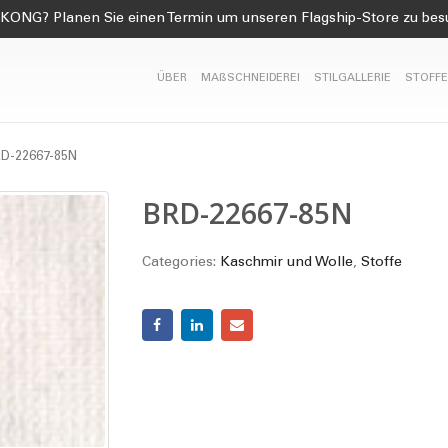
KONG? Planen Sie einen Termin um unseren Flagship-Store zu be
ÜBER
MAßSCHNEIDEREI
STILGALLERIE
STOFFE
D-22667-85N
BRD-22667-85N
Categories:
Kaschmir und Wolle
,
Stoffe