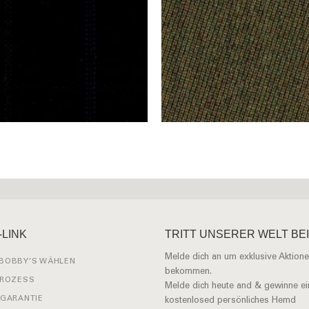
-LINK
TRITT UNSERER WELT BEI
Melde dich an um exklusive Aktione
BOBBY’S WÄHLEN
bekommen.
PROZESS
Melde dich heute and & gewinne ei
 GARANTIE
kostenlosed persönliches Hemd