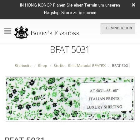
×
IN HONG KONG? Planen Sie einen Termin um unseren
Flagship-Store zu besuchen
TERMINBUCHEN
BFAT 5031
Startseite
Shop
Stoffe
,
Shirt Material BFATEX
BFAT 5031
BFAT 5031