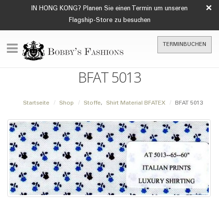
×
IN HONG KONG? Planen Sie einen Termin um unseren
Flagship-Store zu besuchen
TERMINBUCHEN
BFAT 5013
Startseite
Shop
Stoffe
,
Shirt Material BFATEX
BFAT 5013