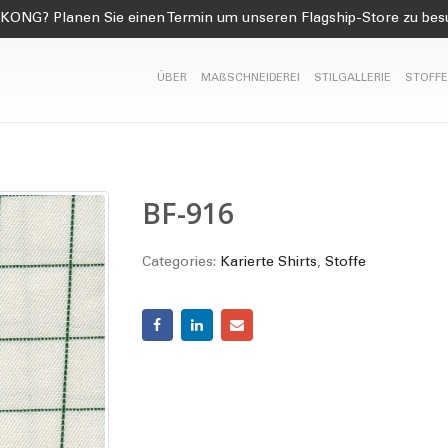
KONG? Planen Sie einen Termin um unseren Flagship-Store zu be
ÜBER
MAßSCHNEIDEREI
STILGALLERIE
STOFFE
BF-916
Categories:
Karierte Shirts
,
Stoffe