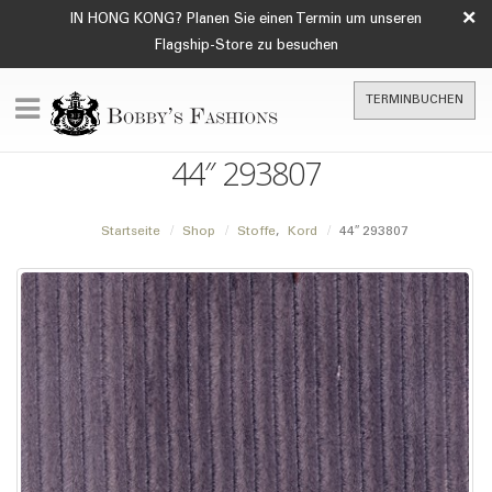
×
IN HONG KONG? Planen Sie einen Termin um unseren
Flagship-Store zu besuchen
TERMINBUCHEN
44″ 293807
Startseite
Shop
Stoffe
,
Kord
44″ 293807