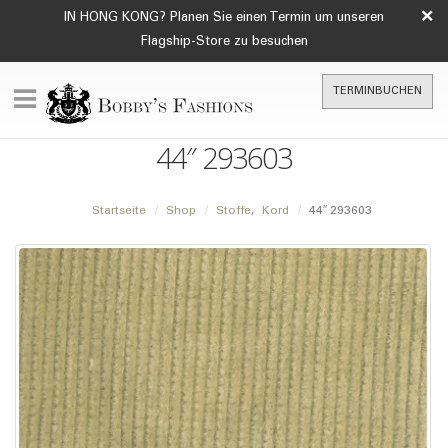
×
IN HONG KONG? Planen Sie einen Termin um unseren
Flagship-Store zu besuchen
TERMINBUCHEN
44″ 293603
Startseite
Shop
Stoffe
,
Kord
44″ 293603