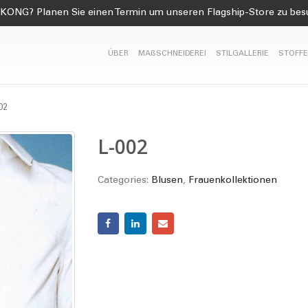
KONG? Planen Sie einen Termin um unseren Flagship-Store zu be
ÜBER
MAßSCHNEIDEREI
STILGALLERIE
STOFFE
02
L-002
Categories:
Blusen
,
Frauenkollektionen