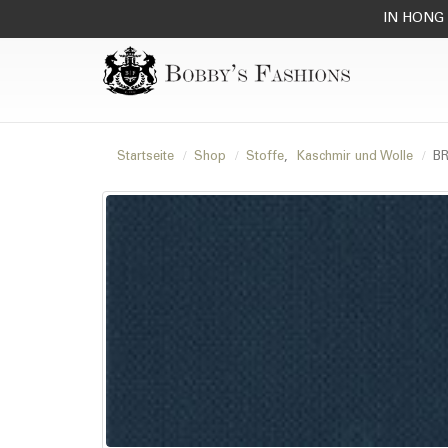
IN HONG 
Startseite
Shop
Stoffe
,
Kaschmir und Wolle
BR