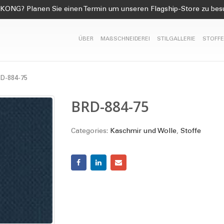
KONG? Planen Sie einen Termin um unseren Flagship-Store zu be
ÜBER
MAßSCHNEIDEREI
STILGALLERIE
STOFFE
D-884-75
BRD-884-75
Categories:
Kaschmir und Wolle
,
Stoffe