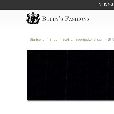
IN HONG 
Startseite
Shop
Stoffe
,
Sportjacke/ Blazer
BFR