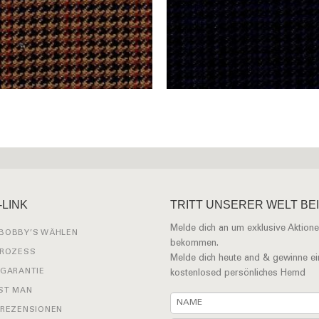
-LINK
TRITT UNSERER WELT BEI
Melde dich an um exklusive Aktione
BOBBY’S WÄHLEN
bekommen.
PROZESS
Melde dich heute and & gewinne ei
 GARANTIE
kostenlosed persönliches Hemd
ST MAN
 REZENSIONEN