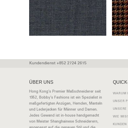
Kundendienst +852 2724 2615
ÜBER UNS
QUICK
Hong Kong’s Premier Maßschneiderer seit
WARUM 
1952, Bobby’s Fashions ist ein Spezialist in
UNSER 
maßgefertigten Anzügen, Hemden, Manteln
UNSERE
und Lederjacken für Männer und Damen.
Jedes Gewand ist in-house handgemacht
WIE MIS
von Meister Shanghainese Schneiderern,
KUNDEN
angepasst auf die genauen Stil und die