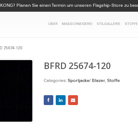
KONG? Planen Sie einen Termin um unseren Flagship-Store zu be
ÜBER
MAßSCHNEIDEREI
STILGALLERIE
STOFFE
D 25674-120
BFRD 25674-120
Categories:
Sportjacke/ Blazer
,
Stoffe