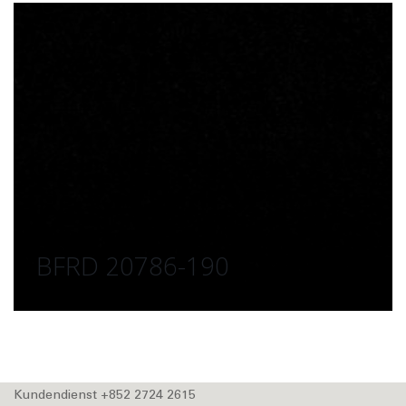
BFRD 20786-190
Kundendienst +852 2724 2615