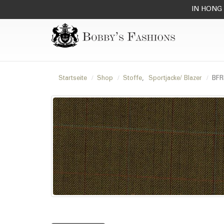
IN HONG 
Startseite
Shop
Stoffe
,
Sportjacke/ Blazer
BFR