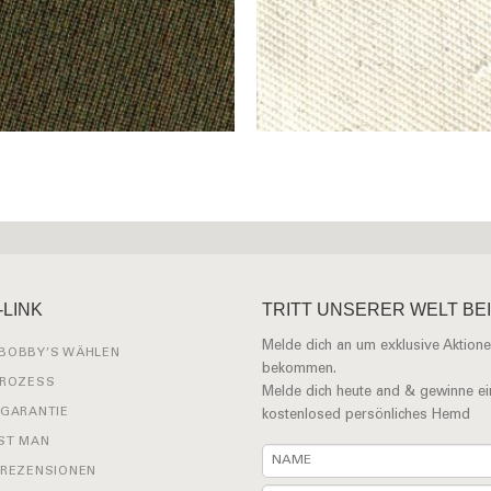
-LINK
TRITT UNSERER WELT BEI
Melde dich an um exklusive Aktione
BOBBY’S WÄHLEN
bekommen.
PROZESS
Melde dich heute and & gewinne ei
 GARANTIE
kostenlosed persönliches Hemd
ST MAN
 REZENSIONEN