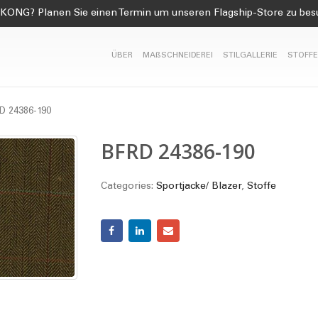
KONG? Planen Sie einen Termin um unseren Flagship-Store zu be
ÜBER
MAßSCHNEIDEREI
STILGALLERIE
STOFFE
D 24386-190
BFRD 24386-190
Categories:
Sportjacke/ Blazer
,
Stoffe