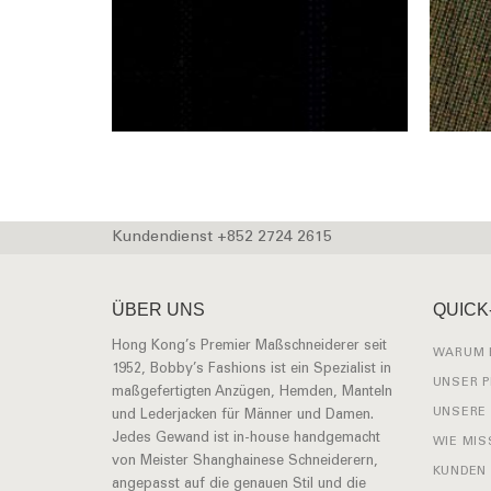
Kundendienst +852 2724 2615
ÜBER UNS
QUICK
Hong Kong’s Premier Maßschneiderer seit
WARUM 
1952, Bobby’s Fashions ist ein Spezialist in
UNSER 
maßgefertigten Anzügen, Hemden, Manteln
UNSERE
und Lederjacken für Männer und Damen.
Jedes Gewand ist in-house handgemacht
WIE MIS
von Meister Shanghainese Schneiderern,
KUNDEN
angepasst auf die genauen Stil und die