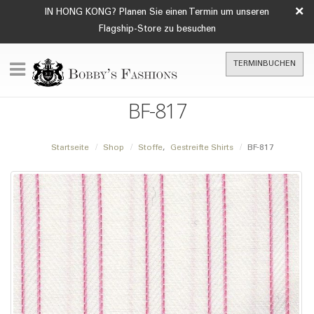
×
IN HONG KONG? Planen Sie einen Termin um unseren
Flagship-Store zu besuchen
TERMINBUCHEN
BF-817
Startseite
Shop
Stoffe
,
Gestreifte Shirts
BF-817