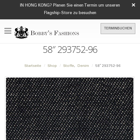
×
IN HONG KONG? Planen Sie einen Termin um unseren
Flagship-Store zu besuchen
TERMINBUCHEN
58″ 293752-96
Startseite
Shop
Stoffe
,
Denim
58″ 293752-96