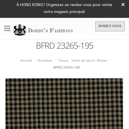
×
À HONG KONG? Organisez un rendez-vous pour visiter
notre magasin principal:
RENDEZ-VOUS
BFRD 23265-195
Accueil
Boutique
Tissus
,
Veste de sport / Blazer
BFRD 23265-195