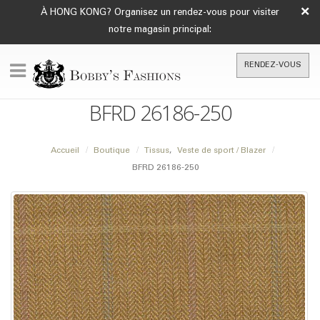
×
À HONG KONG? Organisez un rendez-vous pour visiter
notre magasin principal:
RENDEZ-VOUS
BFRD 26186-250
Accueil
Boutique
Tissus
,
Veste de sport / Blazer
BFRD 26186-250