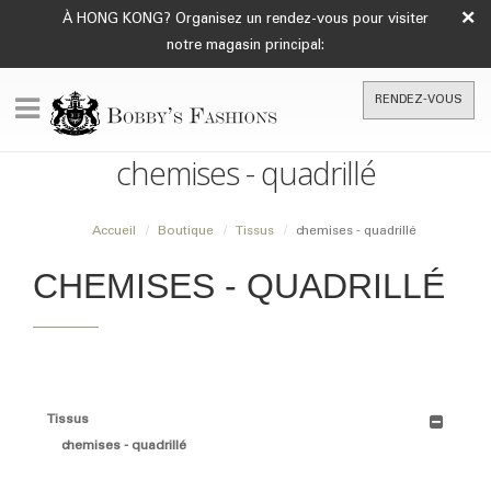
×
À HONG KONG? Organisez un rendez-vous pour visiter
notre magasin principal:
RENDEZ-VOUS
chemises - quadrillé
Accueil
Boutique
Tissus
chemises - quadrillé
CHEMISES - QUADRILLÉ
Tissus
chemises - quadrillé