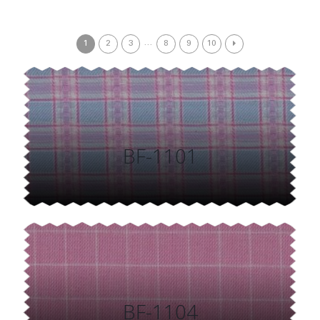
…
1
2
3
8
9
10
BF-1101
BF-1104