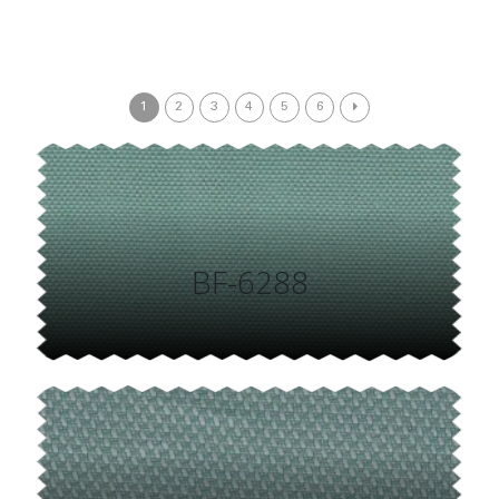
1
2
3
4
5
6
BF-6288