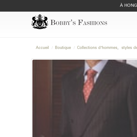
À HONG 
Accueil
Boutique
Collections d'hommes
,
styles d