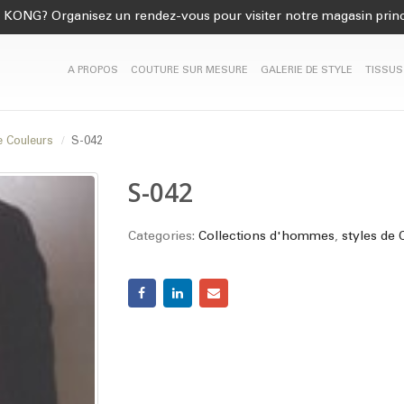
KONG? Organisez un rendez-vous pour visiter notre magasin princ
A PROPOS
COUTURE SUR MESURE
GALERIE DE STYLE
TISSUS
e Couleurs
S-042
S-042
Categories:
Collections d'hommes
,
styles de 