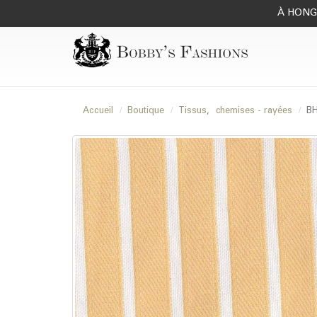
À HONG 
Accueil
Boutique
Tissus
,
chemises - rayées
BH