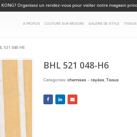
KONG? Organisez un rendez-vous pour visiter notre magasin princ
A PROPOS
COUTURE SUR MESURE
GALERIE DE STYLE
TISSUS
L 521 048-H6
BHL 521 048-H6
Categories:
chemises - rayées
,
Tissus