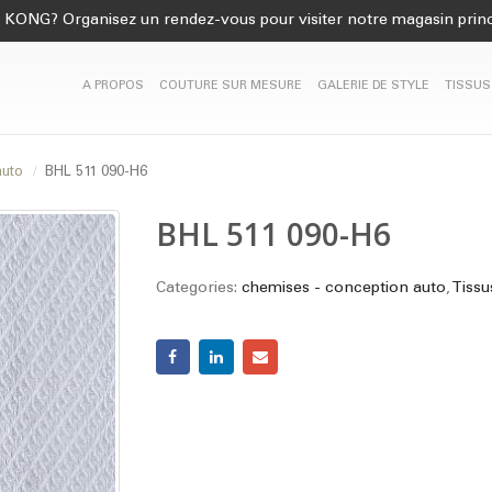
KONG? Organisez un rendez-vous pour visiter notre magasin princ
A PROPOS
COUTURE SUR MESURE
GALERIE DE STYLE
TISSUS
auto
BHL 511 090-H6
BHL 511 090-H6
Categories:
chemises - conception auto
,
Tissu