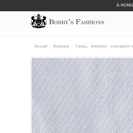
À HONG 
Accueil
Boutique
Tissus
,
chemises - conception 