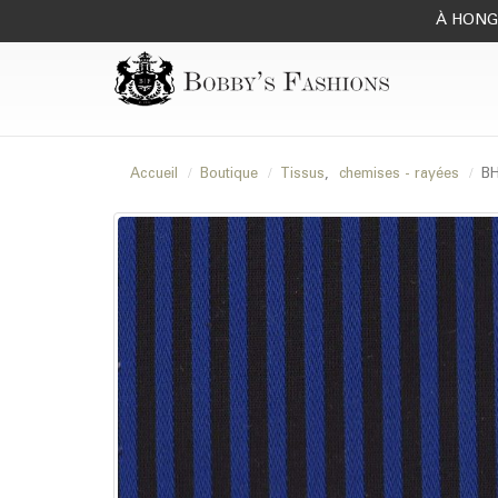
À HONG 
Accueil
Boutique
Tissus
,
chemises - rayées
BH