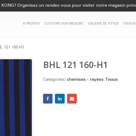
KONG? Organisez un rendez-vous pour visiter notre magasin princ
A PROPOS
COUTURE SUR MESURE
GALERIE DE STYLE
TISSUS
L 121 160-H1
BHL 121 160-H1
Categories:
chemises - rayées
,
Tissus