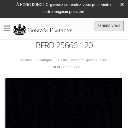
×
À HONG KONG? Organisez un rendez-vous pour visiter
notre magasin principal:
RENDEZ-VOUS
BFRD 25666-120
Accueil
Boutique
Tissus
,
Veste de sport / Blazer
BFRD 25666-120