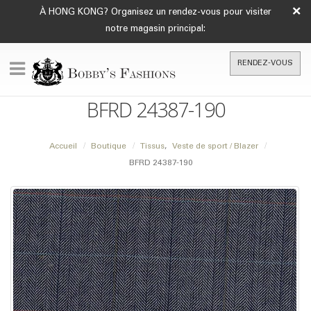
×
À HONG KONG? Organisez un rendez-vous pour visiter
notre magasin principal:
RENDEZ-VOUS
BFRD 24387-190
Accueil
Boutique
Tissus
,
Veste de sport / Blazer
BFRD 24387-190