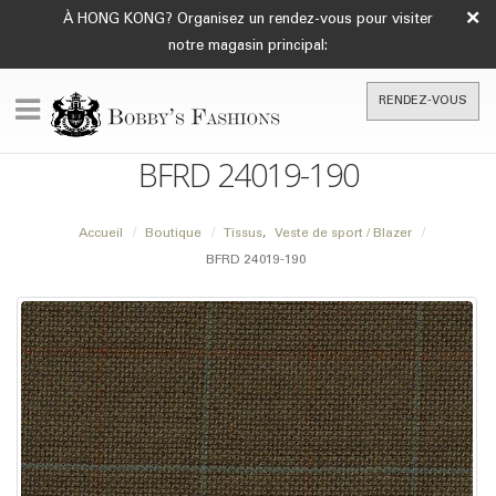
×
À HONG KONG? Organisez un rendez-vous pour visiter
notre magasin principal:
RENDEZ-VOUS
BFRD 24019-190
Accueil
Boutique
Tissus
,
Veste de sport / Blazer
BFRD 24019-190