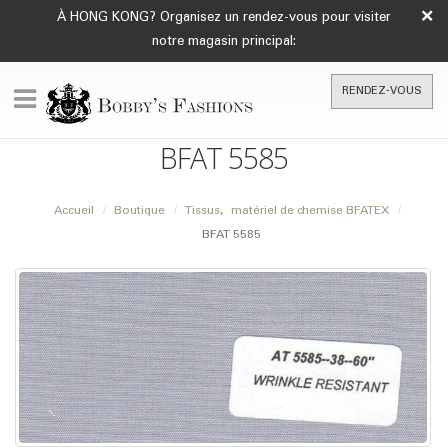
×
À HONG KONG? Organisez un rendez-vous pour visiter
notre magasin principal:
RENDEZ-VOUS
BFAT 5585
Accueil
Boutique
Tissus
,
matériel de chemise BFATEX
BFAT 5585