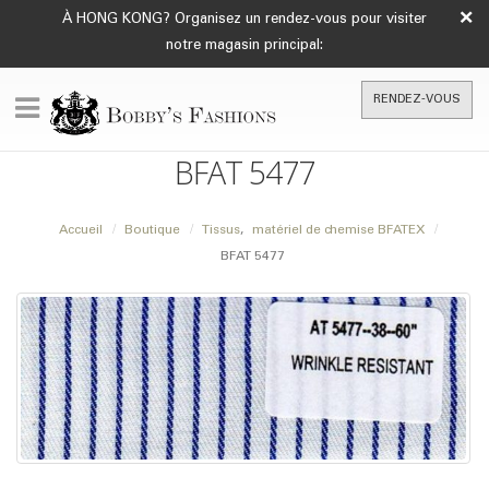
×
À HONG KONG? Organisez un rendez-vous pour visiter
notre magasin principal:
RENDEZ-VOUS
BFAT 5477
Accueil
Boutique
Tissus
,
matériel de chemise BFATEX
BFAT 5477