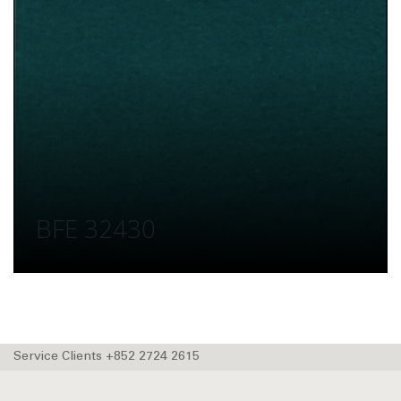
BFE 32430
Service Clients +852 2724 2615