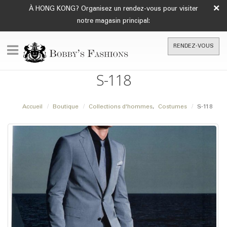
×
À HONG KONG? Organisez un rendez-vous pour visiter
notre magasin principal:
RENDEZ-VOUS
S-118
Accueil
Boutique
Collections d'hommes
,
Costumes
S-118