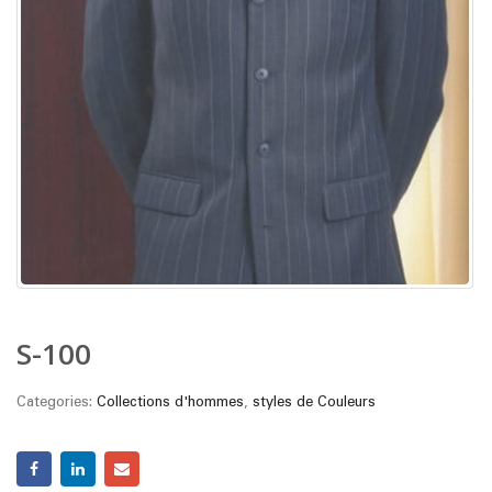
S-100
Categories:
Collections d'hommes
,
styles de Couleurs