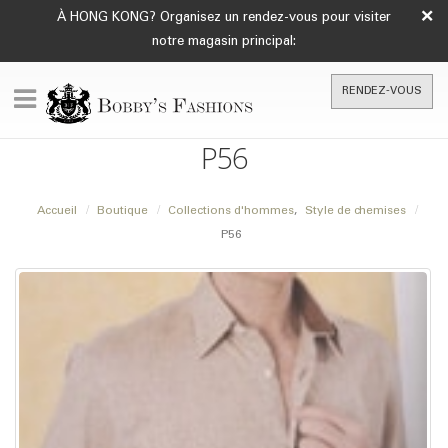
×
À HONG KONG? Organisez un rendez-vous pour visiter
notre magasin principal:
RENDEZ-VOUS
P56
Accueil
Boutique
Collections d'hommes
,
Style de chemises
P56