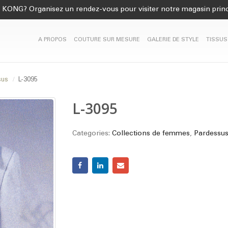
KONG? Organisez un rendez-vous pour visiter notre magasin princ
A PROPOS
COUTURE SUR MESURE
GALERIE DE STYLE
TISSUS
sus
L-3095
L-3095
Categories:
Collections de femmes
,
Pardessu