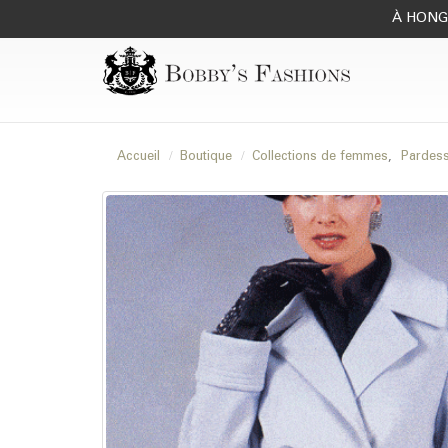
À HONG 
Accueil
Boutique
Collections de femmes
,
Pardes