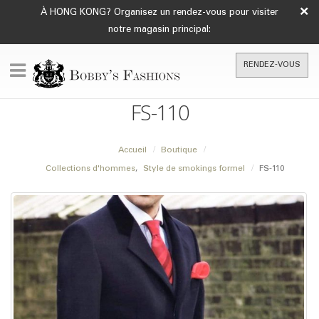
×
À HONG KONG? Organisez un rendez-vous pour visiter
notre magasin principal:
RENDEZ-VOUS
FS-110
Accueil
Boutique
Collections d'hommes
,
Style de smokings formel
FS-110