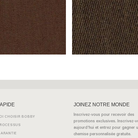
RAPIDE
JOINEZ NOTRE MONDE
Inscrivez-vous pour recevoir des
I CHOISIR BOBBY
promotions exclusives. Inscrivez-
PROCESSUS
aujourd'hui et entrez pour gagner 
GARANTIE
chemise personnalisée gratuite.