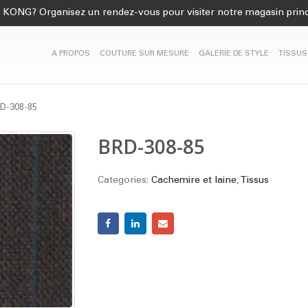
KONG? Organisez un rendez-vous pour visiter notre magasin princ
A PROPOS
COUTURE SUR MESURE
GALERIE DE STYLE
TISSUS
D-308-85
BRD-308-85
Categories:
Cachemire et laine
,
Tissus