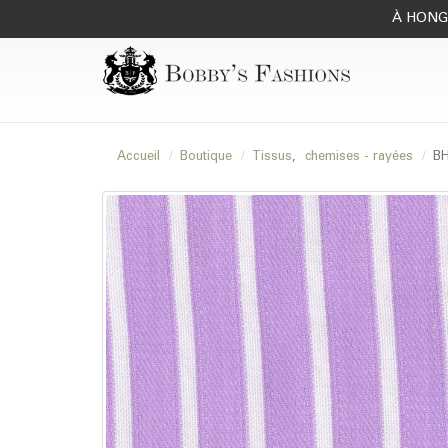
À HONG 
Accueil
Boutique
Tissus
,
chemises - rayées
BH