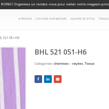
KONG? Organisez un rendez-vous pour visiter notre magasin princ
A PROPOS
COUTURE SUR MESURE
GALERIE DE STYLE
TISSUS
L 521 051-H6
BHL 521 051-H6
Categories:
chemises - rayées
,
Tissus