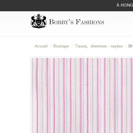
À HONG 
Accueil
Boutique
Tissus
,
chemises - rayées
BH