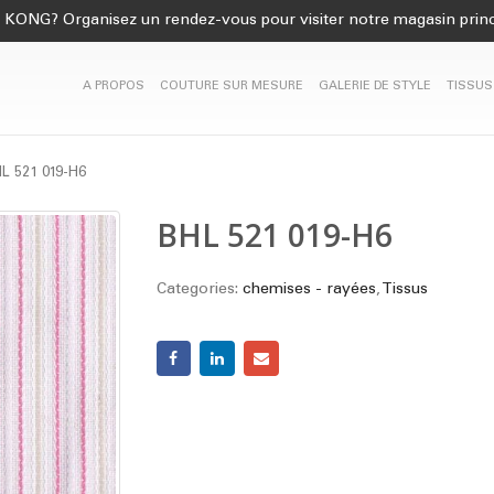
KONG? Organisez un rendez-vous pour visiter notre magasin princ
A PROPOS
COUTURE SUR MESURE
GALERIE DE STYLE
TISSUS
L 521 019-H6
BHL 521 019-H6
Categories:
chemises - rayées
,
Tissus