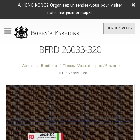
×
À HONG KONG? Organisez un rendez-vous pour visiter
notre magasin principal:
RENDEZ-VOUS
BFRD 26033-320
Accueil
Boutique
Tissus
,
Veste de sport / Blazer
BFRD 26033-320