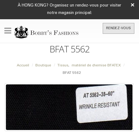
×
À HONG KONG? Organisez un rendez-vous pour visiter
notre magasin principal:
RENDEZ-VOUS
BFAT 5562
Accueil
Boutique
Tissus
,
matériel de chemise BFATEX
BFAT 5562