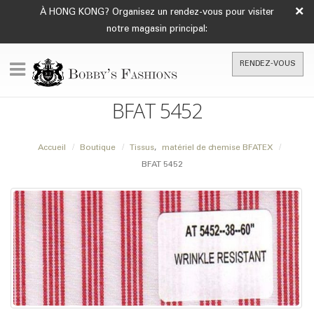
×
À HONG KONG? Organisez un rendez-vous pour visiter
notre magasin principal:
RENDEZ-VOUS
BFAT 5452
Accueil
Boutique
Tissus
,
matériel de chemise BFATEX
BFAT 5452