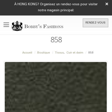
×
À HONG KONG? Organisez un rendez-vous pour visiter
notre magasin principal:
RENDEZ-VOUS
858
Accueil
Boutique
Tissus
,
Cuir et daim
858