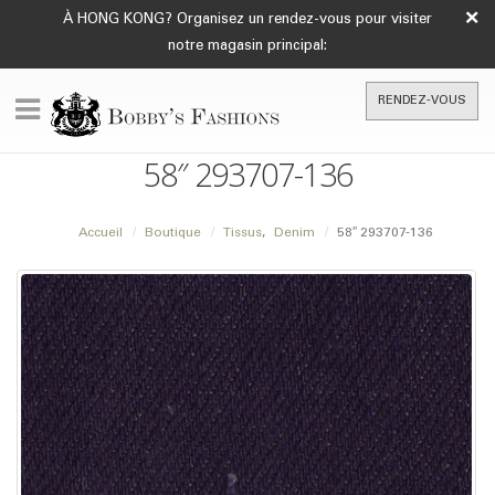
×
À HONG KONG? Organisez un rendez-vous pour visiter
notre magasin principal:
RENDEZ-VOUS
58″ 293707-136
Accueil
Boutique
Tissus
,
Denim
58″ 293707-136