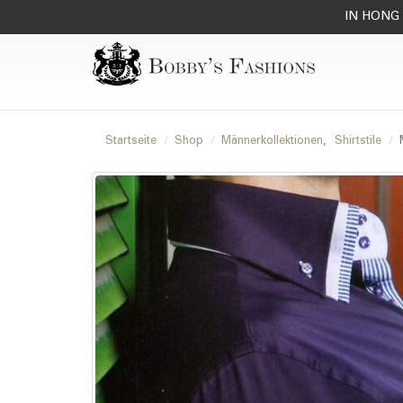
IN HONG 
Startseite
Shop
Männerkollektionen
,
Shirtstile