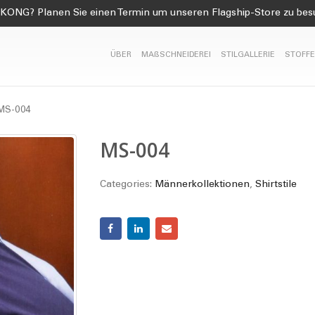
KONG? Planen Sie einen Termin um unseren Flagship-Store zu be
ÜBER
MAßSCHNEIDEREI
STILGALLERIE
STOFFE
MS-004
MS-004
Categories:
Männerkollektionen
,
Shirtstile