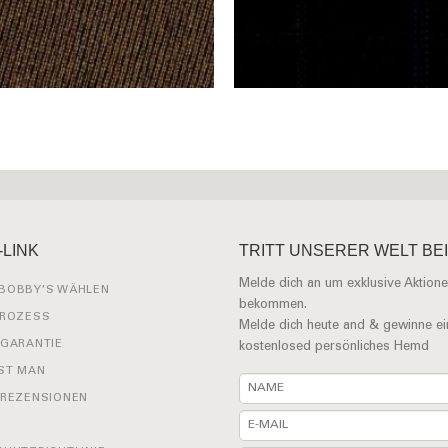
-LINK
TRITT UNSERER WELT BEI
Melde dich an um exklusive Aktione
BOBBY’S WÄHLEN
bekommen.
PROZESS
Melde dich heute and & gewinne ei
 GARANTIE
kostenlosed persönliches Hemd
ST MAN
 REZENSIONEN