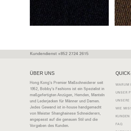
Kundendienst +852 2724 2615
ÜBER UNS
QUICK
Hong Kong’s Premier Maßschneiderer seit
WARUM 
1952, Bobby’s Fashions ist ein Spezialist in
UNSER 
maßgefertigten Anzügen, Hemden, Manteln
UNSERE
und Lederjacken für Männer und Damen.
Jedes Gewand ist in-house handgemacht
WIE MIS
von Meister Shanghainese Schneiderern,
KUNDEN
angepasst auf die genauen Stil und die
FAQ
Vorgaben des Kunden.